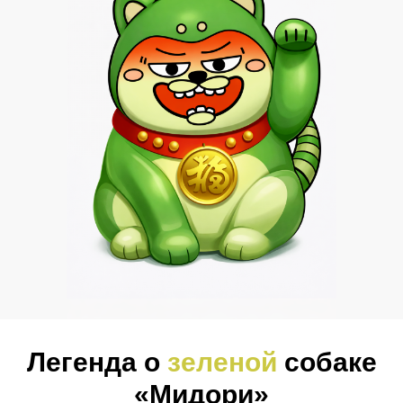
Легенда о
зеленой
собаке
«Мидори»