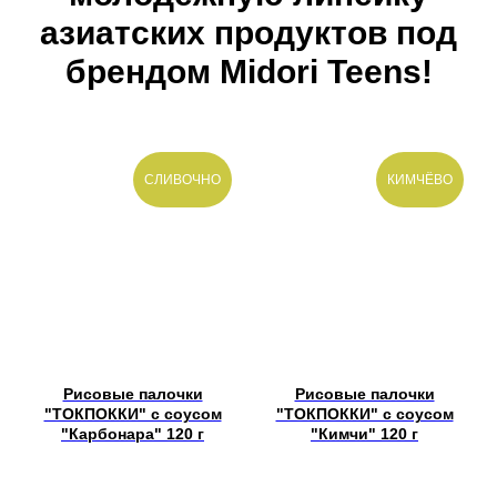
азиатских продуктов под
брендом Midori Teens!
СЛИВОЧНО
КИМЧЁВО
Рисовые палочки
Рисовые палочки
"ТОКПОККИ" с соусом
"ТОКПОККИ" с соусом
"Карбонара" 120 г
"Кимчи" 120 г