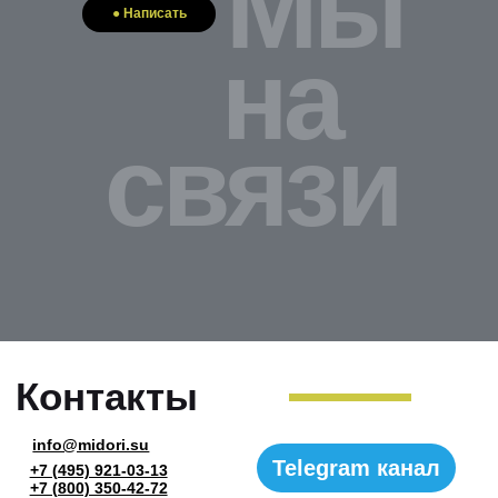
Мы
● Написать
на
связи