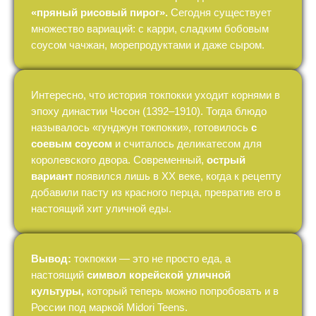
«пряный рисовый пирог».
Сегодня существует
множество вариаций: с карри, сладким бобовым
соусом чачжан, морепродуктами и даже сыром.
Интересно, что история токпокки уходит корнями в
эпоху династии Чосон (1392–1910). Тогда блюдо
называлось «гунджун токпокки», готовилось
с
соевым соусом
и считалось деликатесом для
королевского двора. Современный,
острый
вариант
появился лишь в XX веке, когда к рецепту
добавили пасту из красного перца, превратив его в
настоящий хит уличной еды.
Вывод:
токпокки — это не просто еда, а
настоящий
символ корейской уличной
культуры,
который теперь можно попробовать и в
России под маркой Midori Teens.