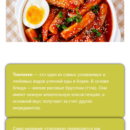
Токпокки
— это один из самых узнаваемых и
любимых видов уличной еды в Корее. В основе
блюда — мягкие рисовые брусочки (тток). Они
имеют нежную жевательную консистенцию, а
основной вкус получают за счет других
ингредиентов.
Само название «токпокки» переводится как