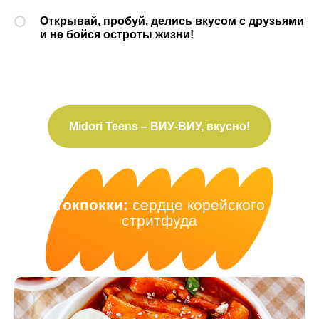
Открывай, пробуй, делись вкусом с друзьями
и не бойся остроты жизни!
Midori Teens – ВИУ-ВИУ, вкусно!
Токпокки:
сердце корейского
стритфуда